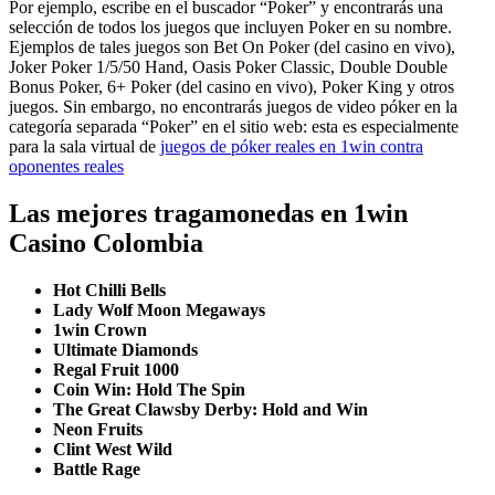
Por ejemplo, escribe en el buscador “Poker” y encontrarás una
selección de todos los juegos que incluyen Poker en su nombre.
Ejemplos de tales juegos son Bet On Poker (del casino en vivo),
Joker Poker 1/5/50 Hand, Oasis Poker Classic, Double Double
Bonus Poker, 6+ Poker (del casino en vivo), Poker King y otros
juegos. Sin embargo, no encontrarás juegos de video póker en la
categoría separada “Poker” en el sitio web: esta es especialmente
para la sala virtual de
juegos de póker reales en 1win contra
oponentes reales
Las mejores tragamonedas en 1win
Casino Colombia
Hot Chilli Bells
Lady Wolf Moon Megaways
1win Crown
Ultimate Diamonds
Regal Fruit 1000
Coin Win: Hold The Spin
The Great Clawsby Derby: Hold and Win
Neon Fruits
Clint West Wild
Battle Rage