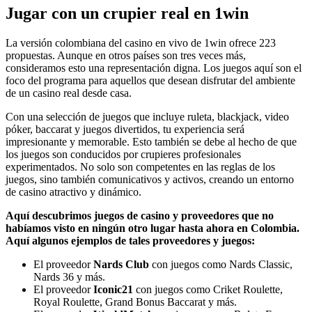
Jugar con un crupier real en 1win
La versión colombiana del casino en vivo de 1win ofrece 223
propuestas. Aunque en otros países son tres veces más,
consideramos esto una representación digna. Los juegos aquí son el
foco del programa para aquellos que desean disfrutar del ambiente
de un casino real desde casa.
Con una selección de juegos que incluye ruleta, blackjack, video
póker, baccarat y juegos divertidos, tu experiencia será
impresionante y memorable. Esto también se debe al hecho de que
los juegos son conducidos por crupieres profesionales
experimentados. No solo son competentes en las reglas de los
juegos, sino también comunicativos y activos, creando un entorno
de casino atractivo y dinámico.
Aquí descubrimos juegos de casino y proveedores que no
habíamos visto en ningún otro lugar hasta ahora en Colombia.
Aquí algunos ejemplos de tales proveedores y juegos:
El proveedor
Nards Club
con juegos como Nards Classic,
Nards 36 y más.
El proveedor
Iconic21
con juegos como Criket Roulette,
Royal Roulette, Grand Bonus Baccarat y más.