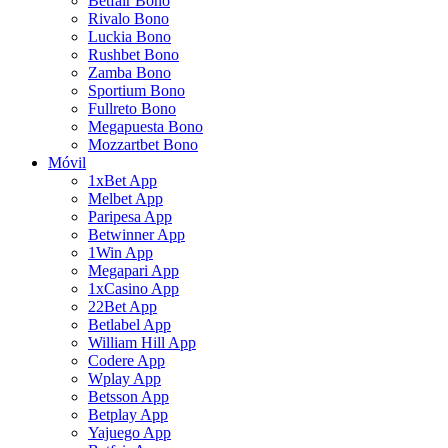
Betfair Bono
Rivalo Bono
Luckia Bono
Rushbet Bono
Zamba Bono
Sportium Bono
Fullreto Bono
Megapuesta Bono
Mozzartbet Bono
Móvil
1xBet App
Melbet App
Paripesa App
Betwinner App
1Win App
Megapari App
1xCasino App
22Bet App
Betlabel App
William Hill App
Codere App
Wplay App
Betsson App
Betplay App
Yajuego App