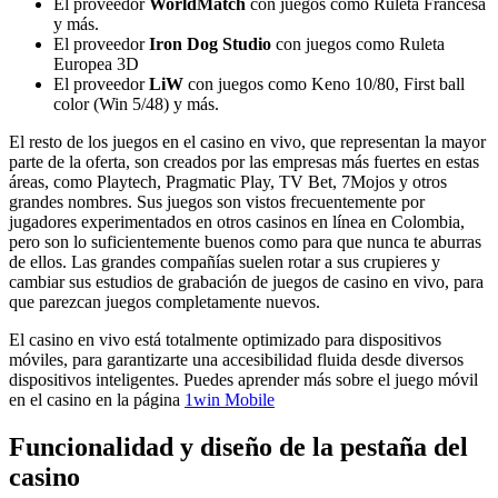
El proveedor
WorldMatch
con juegos como Ruleta Francesa
y más.
El proveedor
Iron Dog Studio
con juegos como Ruleta
Europea 3D
El proveedor
LiW
con juegos como Keno 10/80, First ball
color (Win 5/48) y más.
El resto de los juegos en el casino en vivo, que representan la mayor
parte de la oferta, son creados por las empresas más fuertes en estas
áreas, como Playtech, Pragmatic Play, TV Bet, 7Mojos y otros
grandes nombres. Sus juegos son vistos frecuentemente por
jugadores experimentados en otros casinos en línea en Colombia,
pero son lo suficientemente buenos como para que nunca te aburras
de ellos. Las grandes compañías suelen rotar a sus crupieres y
cambiar sus estudios de grabación de juegos de casino en vivo, para
que parezcan juegos completamente nuevos.
El casino en vivo está totalmente optimizado para dispositivos
móviles, para garantizarte una accesibilidad fluida desde diversos
dispositivos inteligentes. Puedes aprender más sobre el juego móvil
en el casino en la página
1win Mobile
Funcionalidad y diseño de la pestaña del
casino