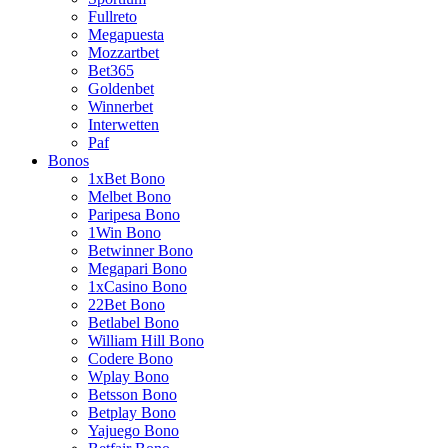
Fullreto
Megapuesta
Mozzartbet
Bet365
Goldenbet
Winnerbet
Interwetten
Paf
Bonos
1xBet Bono
Melbet Bono
Paripesa Bono
1Win Bono
Betwinner Bono
Megapari Bono
1xCasino Bono
22Bet Bono
Betlabel Bono
William Hill Bono
Codere Bono
Wplay Bono
Betsson Bono
Betplay Bono
Yajuego Bono