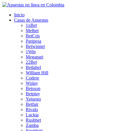
Inicio
Casas de Apuestas
1xBet
Melbet
BetCris
Paripesa
Betwinner
1Win
Megapari
22Bet
Betlabel
William Hill
Codere
Wplay
Betsson
Betplay
Yajuego
Betfair
Rivalo
Luckia
Rushbet
Zamba
Sportium