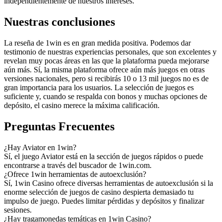
independientemente de nuestros intereses.
Nuestras conclusiones
La reseña de 1win es en gran medida positiva. Podemos dar
testimonio de nuestras experiencias personales, que son excelentes y
revelan muy pocas áreas en las que la plataforma pueda mejorarse
aún más. Sí, la misma plataforma ofrece aún más juegos en otras
versiones nacionales, pero si recibirás 10 o 13 mil juegos no es de
gran importancia para los usuarios. La selección de juegos es
suficiente y, cuando se respalda con bonos y muchas opciones de
depósito, el casino merece la máxima calificación.
Preguntas Frecuentes
¿Hay Aviator en 1win?
Sí, el juego Aviator está en la sección de juegos rápidos o puede
encontrarse a través del buscador de 1win.com.
¿Ofrece 1win herramientas de autoexclusión?
Sí, 1win Casino ofrece diversas herramientas de autoexclusión si la
enorme selección de juegos de casino despierta demasiado tu
impulso de juego. Puedes limitar pérdidas y depósitos y finalizar
sesiones.
¿Hay tragamonedas temáticas en 1win Casino?