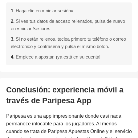
1.
Haga clic en «Iniciar sesión».
2.
Si ves tus datos de acceso rellenados, pulsa de nuevo
en «Iniciar Sesion».
3.
Si no están rellenos, teclea primero tu teléfono o correo
electrónico y contraseña y pulsa el mismo botón.
4.
Empiece a apostar, ¡ya está en su cuenta!
Conclusión: experiencia móvil a
través de Paripesa App
Paripesa es una app impresionante donde casi nada
permanece intocable para los jugadores. Al menos
cuando se trata de Paripesa Apuestas Online y el servicio