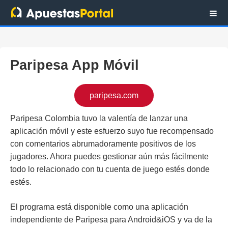
Paripesa App Móvil
paripesa.com
Paripesa Colombia tuvo la valentía de lanzar una
aplicación móvil y este esfuerzo suyo fue recompensado
con comentarios abrumadoramente positivos de los
jugadores. Ahora puedes gestionar aún más fácilmente
todo lo relacionado con tu cuenta de juego estés donde
estés.
El programa está disponible como una aplicación
independiente de Paripesa para Android&iOS y va de la