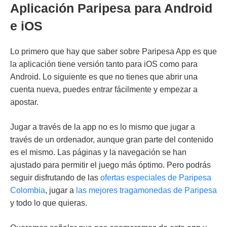
Aplicación Paripesa para Android
e iOS
Lo primero que hay que saber sobre Paripesa App es que
la aplicación tiene versión tanto para iOS como para
Android. Lo siguiente es que no tienes que abrir una
cuenta nueva, puedes entrar fácilmente y empezar a
apostar.
Jugar a través de la app no es lo mismo que jugar a
través de un ordenador, aunque gran parte del contenido
es el mismo. Las páginas y la navegación se han
ajustado para permitir el juego más óptimo. Pero podrás
seguir disfrutando de las
ofertas especiales de Paripesa
Colombia
, jugar a
las mejores tragamonedas de Paripesa
y todo lo que quieras.