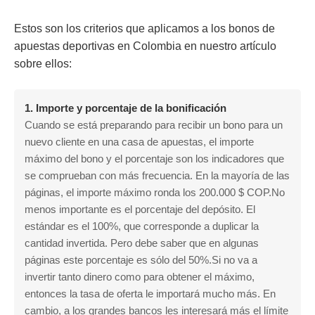
Estos son los criterios que aplicamos a los bonos de
apuestas deportivas en Colombia en nuestro artículo
sobre ellos:
1. Importe y porcentaje de la bonificación
Cuando se está preparando para recibir un bono para un
nuevo cliente en una casa de apuestas, el importe
máximo del bono y el porcentaje son los indicadores que
se comprueban con más frecuencia. En la mayoría de las
páginas, el importe máximo ronda los 200.000 $ COP.No
menos importante es el porcentaje del depósito. El
estándar es el 100%, que corresponde a duplicar la
cantidad invertida. Pero debe saber que en algunas
páginas este porcentaje es sólo del 50%.Si no va a
invertir tanto dinero como para obtener el máximo,
entonces la tasa de oferta le importará mucho más. En
cambio, a los grandes bancos les interesará más el límite