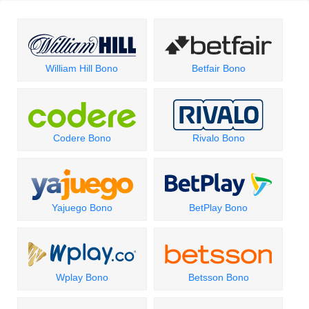
William Hill Bono
Betfair Bono
Codere Bono
Rivalo Bono
Yajuego Bono
BetPlay Bono
Wplay Bono
Betsson Bono