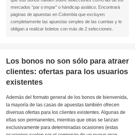
mercados “par o impar” o hándicap asiático. Encontrará
páginas de apuestas en Colombia que excluyen
completamente las apuestas simples de las cuentas y le
obligan a realizar boletos con más de 2 selecciones.
Los bonos no son sólo para atraer
clientes: ofertas para los usuarios
existentes
Además del formato general de los bonos de bienvenida,
la mayoría de las casas de apuestas también ofrecen
diversas ofertas para los clientes existentes. Algunas de
ellas son permanentes, mientras que otras se lanzan
exclusivamente para determinadas ocasiones (estas
ocasiones suelen ser el comienzo de un nuevo gran