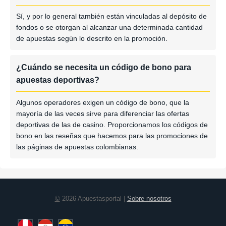
Sí, y por lo general también están vinculadas al depósito de
fondos o se otorgan al alcanzar una determinada cantidad
de apuestas según lo descrito en la promoción.
¿Cuándo se necesita un código de bono para
apuestas deportivas?
Algunos operadores exigen un código de bono, que la
mayoría de las veces sirve para diferenciar las ofertas
deportivas de las de casino. Proporcionamos los códigos de
bono en las reseñas que hacemos para las promociones de
las páginas de apuestas colombianas.
©
2026 Apuestasportal |
Sobre nosotros