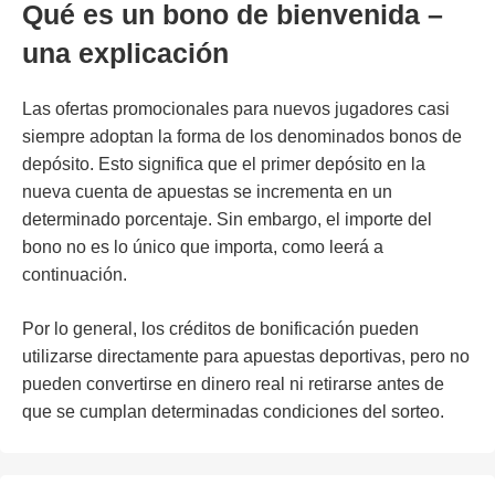
Qué es un bono de bienvenida –
una explicación
Las ofertas promocionales para nuevos jugadores casi
siempre adoptan la forma de los denominados bonos de
depósito. Esto significa que el primer depósito en la
nueva cuenta de apuestas se incrementa en un
determinado porcentaje. Sin embargo, el importe del
bono no es lo único que importa, como leerá a
continuación.
Por lo general, los créditos de bonificación pueden
utilizarse directamente para apuestas deportivas, pero no
pueden convertirse en dinero real ni retirarse antes de
que se cumplan determinadas condiciones del sorteo.