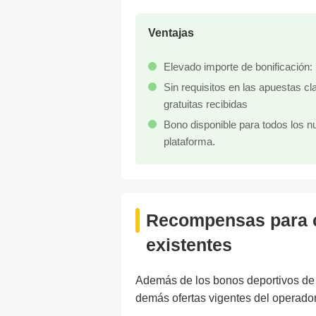
Ventajas
Elevado importe de bonificación: 
Sin requisitos en las apuestas cla
gratuitas recibidas
Bono disponible para todos los n
plataforma.
Recompensas para cl
existentes
Además de los bonos deportivos de 
demás ofertas vigentes del operador