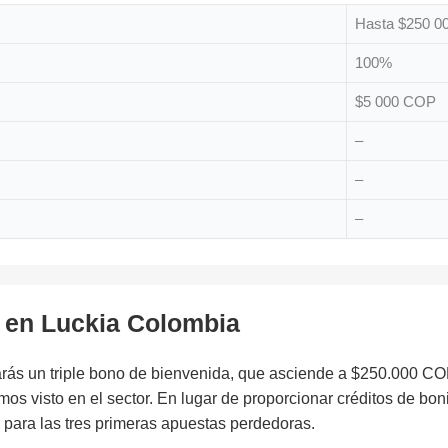
Hasta $250 0
100%
$5 000 COP
–
–
–
 en Luckia Colombia
rarás un triple bono de bienvenida, que asciende a $250.000 CO
s visto en el sector. En lugar de proporcionar créditos de boni
s para las tres primeras apuestas perdedoras.