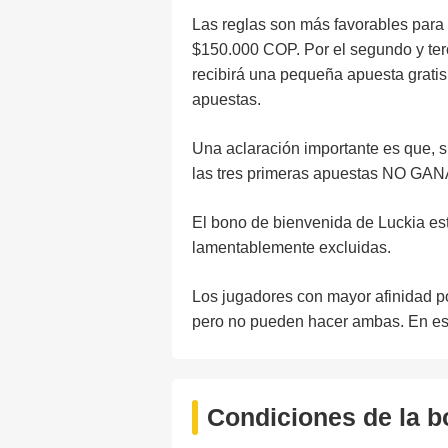
Las reglas son más favorables para 
$150.000 COP. Por el segundo y ter
recibirá una pequeña apuesta gratis 
apuestas.
Una aclaración importante es que, si
las tres primeras apuestas NO GANA
El bono de bienvenida de Luckia est
lamentablemente excluidas.
Los jugadores con mayor afinidad po
pero no pueden hacer ambas. En est
Condiciones de la b