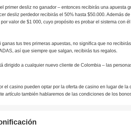
el primer desliz no ganador – entonces recibirás una apuesta g
cer desliz perdedor recibirás el 50% hasta $50.000. Además de 
por valor de $1 000, cuyo propósito es probar el sistema con él
 ganas tus tres primeras apuestas, no significa que no recibirás 
DAS, así que siempre que salgan, recibirás tus regalos.
á dirigido a cualquier nuevo cliente de Colombia – las personas
r el casino pueden optar por la oferta de casino en lugar de la
e artículo también hablaremos de las condiciones de los bonos
onificación