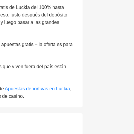
ratis de Luckia del 100% hasta
eso, justo después del depósito
 y luego pasar a las grandes
apuestas gratis – la oferta es para
 que viven fuera del país están
 de
Apuestas deportivas en Luckia
,
 de casino.