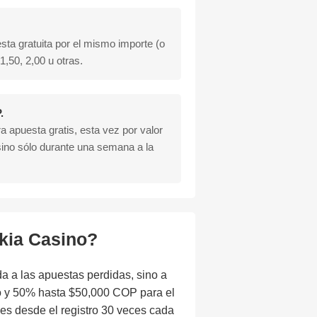
esta gratuita por el mismo importe (o
,50, 2,00 u otras.
.
a apuesta gratis, esta vez por valor
sino sólo durante una semana a la
ckia Casino?
a a las apuestas perdidas, sino a
o y 50% hasta $50,000 COP para el
es desde el registro 30 veces cada