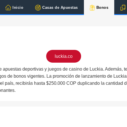
Inicio
Casas de Apuestas
Bonos
luckia.co
e apuestas deportivas y juegos de casino de Luckia. Además, t
igos de bonos vigentes. La promoción de lanzamiento de Luckia
el país, recibirás hasta $250.000 COP duplicando la cantidad 
onantes.